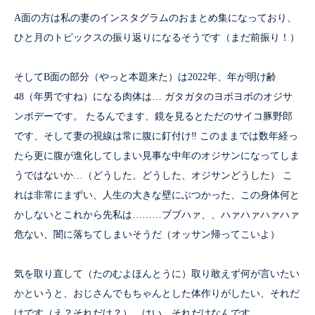
A面の方は私の妻のインスタグラムのおまとめ集になっており、
ひと月のトピックスの振り返りになるそうです（まだ前振り！）
そしてB面の部分（やっと本題来た）は2022年、年が明け齢
48（年男ですね）になる肉体は… ガタガタのヨボヨボのオジサ
ンボデーです。 たるんでます、鏡を見るとただのサイコ豚野郎
です、そして妻の視線は常に腹に釘付け‼︎ このままでは数年経っ
たら更に腹が進化してしまい見事な中年のオジサンになってしま
うではないか…（どうした、どうした、オジサンどうした） こ
れは非常にまずい、人生の大きな壁にぶつかった、この身体何と
かしないとこれから先私は………ブブハァ、、ハァハァハァハァ
危ない、闇に落ちてしまいそうだ（オッサン帰ってこいよ）
気を取り直して（たのむよほんとうに）取り敢えず何が言いたい
かというと、おじさんでもちゃんとした体作りがしたい、それだ
けです（え？それだけ？）、はい。それだけなんです。